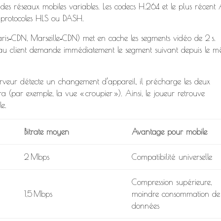
sur des réseaux mobiles variables. Les codecs H.264 et le plus récent
s protocoles HLS ou DASH.
is‑CDN, Marseille‑CDN) met en cache les segments vidéo de 2 s.
veau client demande immédiatement le segment suivant depuis le 
serveur détecte un changement d’appareil, il précharge les deux
par exemple, la vue « croupier »). Ainsi, le joueur retrouve
e.
Bitrate moyen
Avantage pour mobile
2 Mbps
Compatibilité universelle
Compression supérieure,
1,5 Mbps
moindre consommation de
données