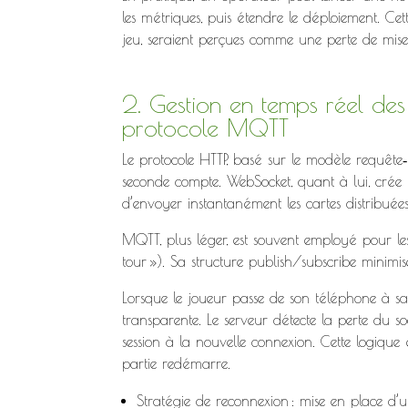
les métriques, puis étendre le déploiement. Ce
jeu, seraient perçues comme une perte de mise
2. Gestion en temps réel des
protocole MQTT
Le protocole HTTP, basé sur le modèle requêt
seconde compte. WebSocket, quant à lui, crée u
d’envoyer instantanément les cartes distribué
MQTT, plus léger, est souvent employé pour les
tour »). Sa structure publish/subscribe minimi
Lorsque le joueur passe de son téléphone à sa ta
transparente. Le serveur détecte la perte du so
session à la nouvelle connexion. Cette logiqu
partie redémarre.
Stratégie de reconnexion : mise en place d