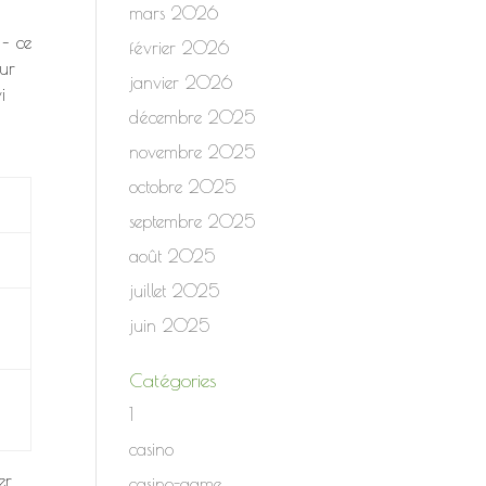
mars 2026
 – ce
février 2026
sur
janvier 2026
i
décembre 2025
novembre 2025
octobre 2025
septembre 2025
août 2025
juillet 2025
juin 2025
Catégories
1
casino
er
casino-game