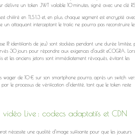
rveur délivre un token JWT valable 10 minutes, signé avec une clé R
 est chiffré en TLS 1.3 et, en plus, chaque segment est encrypté ave
n attaquant interceptant le trafic ne pourra pas reconstruire le
e IP, identifiants de jeu) sont stockées pendant une durée limitée, 
servés 30 jours pour répondre aux exigences d’audit eCOGRA. Lor
his et les anciens jetons sont immédiatement révoqués, évitant les
ans wager de 10 € sur son smartphone pourra, après un switch ver
 par le processus de vérification d’identité, tant que le token reste
 vidéo Live : codecs adaptatifs et CDN
rat nécessite une qualité d’image suffisante pour que les joueurs