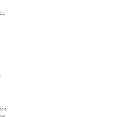
de,
,
pose
ces