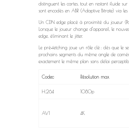
distinguent les cartes, tout en restant fluide 
sont encodés en ABR (Adaptive Bitrate) via le
Un CDN edge placé à proximité du joueur (Par
Lorsque le joueur change d’appareil, le nou
edge, éliminant le jitter.
Le pré‑fetching joue un rôle clé : dès que le 
prochains segments du même angle de caméra (
exactement le même plan sans délai perceptibl
Codec
Résolution max
H.264
1080p
AV1
4K