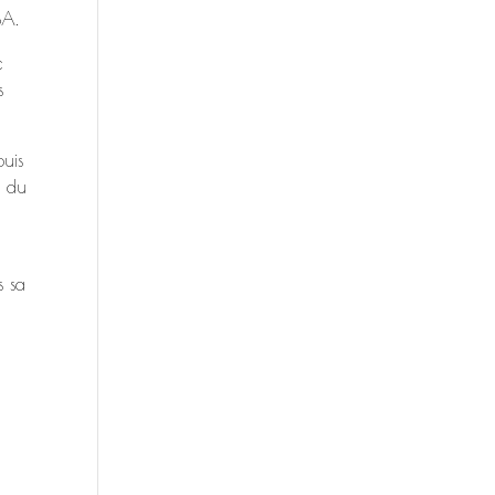
SA.
c
s
puis
s du
s sa