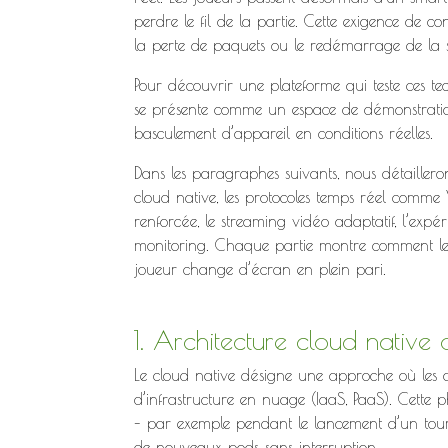
perdre le fil de la partie. Cette exigence de con
la perte de paquets ou le redémarrage de la s
Pour découvrir une plateforme qui teste ces te
se présente comme un espace de démonstratio
basculement d’appareil en conditions réelles.
Dans les paragraphes suivants, nous détaillerons
cloud native, les protocoles temps réel comme
renforcée, le streaming vidéo adaptatif, l’expérie
monitoring. Chaque partie montre comment le
joueur change d’écran en plein pari.
1. Architecture cloud native
Le cloud native désigne une approche où les ap
d’infrastructure en nuage (IaaS, PaaS). Cette p
– par exemple pendant le lancement d’un tour
de nouveaux pods sans interruption.