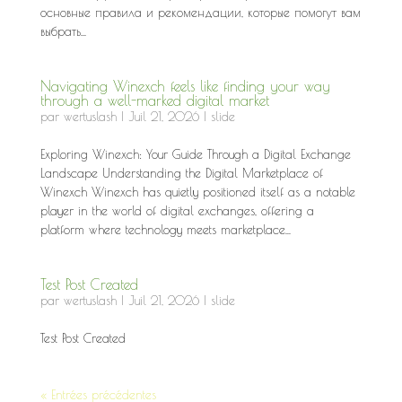
основные правила и рекомендации, которые помогут вам
выбрать...
Navigating Winexch feels like finding your way
through a well-marked digital market
par
wertuslash
|
Juil 21, 2026
|
slide
Exploring Winexch: Your Guide Through a Digital Exchange
Landscape Understanding the Digital Marketplace of
Winexch Winexch has quietly positioned itself as a notable
player in the world of digital exchanges, offering a
platform where technology meets marketplace...
Test Post Created
par
wertuslash
|
Juil 21, 2026
|
slide
Test Post Created
« Entrées précédentes