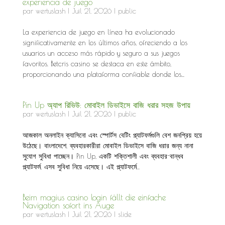
experiencia de juego
par
wertuslash
|
Juil 21, 2026
|
public
La experiencia de juego en línea ha evolucionado
significativamente en los últimos años, ofreciendo a los
usuarios un acceso más rápido y seguro a sus juegos
favoritos. Betcris casino se destaca en este ámbito,
proporcionando una plataforma confiable donde los...
Pin Up অ্যাপ রিভিউ: মোবাইল ডিভাইসে বাজি ধরার সহজ উপায়
par
wertuslash
|
Juil 21, 2026
|
public
আজকাল অনলাইন ক্যাসিনো এবং স্পোর্টস বেটিং প্ল্যাটফর্মগুলি বেশ জনপ্রিয় হয়ে
উঠেছে। বাংলাদেশে, ব্যবহারকারীরা মোবাইল ডিভাইসে বাজি ধরার জন্য নানা
সুযোগ সুবিধা পাচ্ছেন। Pin Up, একটি শক্তিশালী এবং ব্যবহার-বান্ধব
প্ল্যাটফর্ম, এসব সুবিধা নিয়ে এসেছে। এই প্ল্যাটফর্মে...
Beim magius casino login fällt die einfache
Navigation sofort ins Auge
par
wertuslash
|
Juil 21, 2026
|
slide