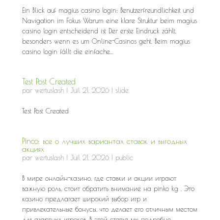
Ein Blick auf magius casino login: Benutzerfreundlichkeit und
Navigation im Fokus Warum eine klare Struktur beim magius
casino login entscheidend ist Der erste Eindruck zählt,
besonders wenn es um Online-Casinos geht. Beim magius
casino login fällt die einfache...
Test Post Created
par
wertuslash
|
Juil 21, 2026
|
slide
Test Post Created
Pinco: все о лучших вариантах ставок и выгодных
акциях
par
wertuslash
|
Juil 21, 2026
|
public
В мире онлайн-казино, где ставки и акции играют
важную роль, стоит обратить внимание на pinko kg . Это
казино предлагает широкий выбор игр и
привлекательные бонусы, что делает его отличным местом
для азартных игроков. В этой статье мы подробно