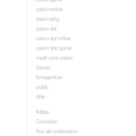
casino-online
casino-play
casino-slot
casino-slot-online
casino-slots-game
credit card casino
Games
livingspirit.ca
public
slide
Méta
Connexion
Flux des publications