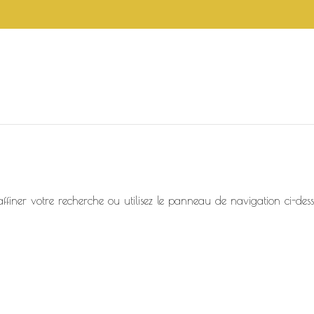
finer votre recherche ou utilisez le panneau de navigation ci-des